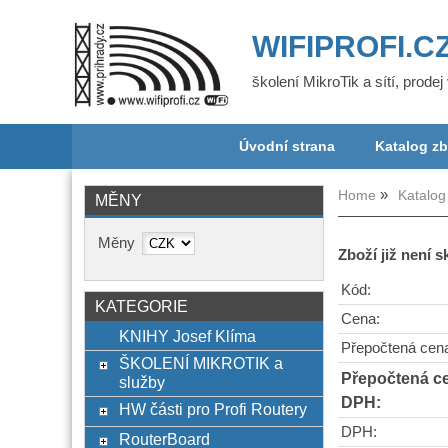
WIFIPROFI.C
školení MikroTik a sítí, prode
Úvodní strana
Katalog zb
Home
Katalog
MĚNY
Měny
Zboží již není 
Kód:
KATEGORIE
Cena:
KNIHY Josef Klíma
Přepočtená cen
ŠKOLENÍ MIKROTIK a
Přepočtená c
služby
DPH:
HW části pro Profi Routery
DPH:
RouterBoard