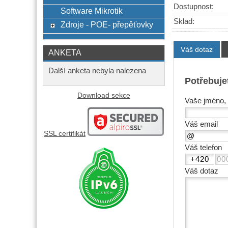
Dostupnost:
Software Mikrotik
Sklad:
Zdroje - POE- přepěťovky
Váš dotaz
ANKETA
Další anketa nebyla nalezena
Potřebuje
Download sekce
Vaše jméno, 
Váš email
SSL certifikát
Váš telefon
Váš dotaz