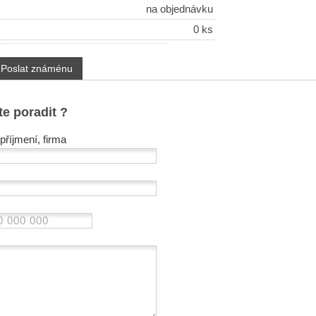
na objednávku
0 ks
Poslat známénu
te poradit ?
příjmení, firma