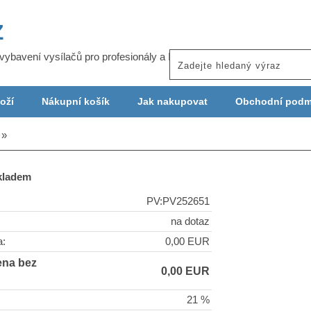
Z
j vybavení vysílačů pro profesionály a ISP
oží
Nákupní košík
Jak nakupovat
Obchodní podm
skladem
PV:PV252651
na dotaz
a:
0,00 EUR
ena bez
0,00 EUR
21 %