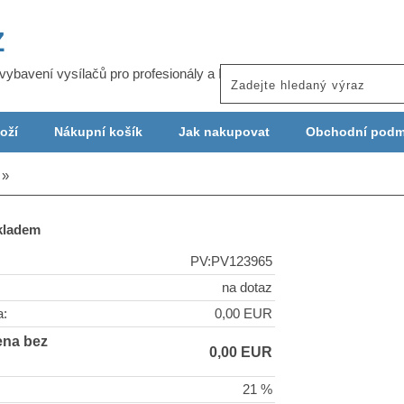
Z
j vybavení vysílačů pro profesionály a ISP
oží
Nákupní košík
Jak nakupovat
Obchodní podm
skladem
PV:PV123965
na dotaz
a:
0,00 EUR
ena bez
0,00 EUR
21 %