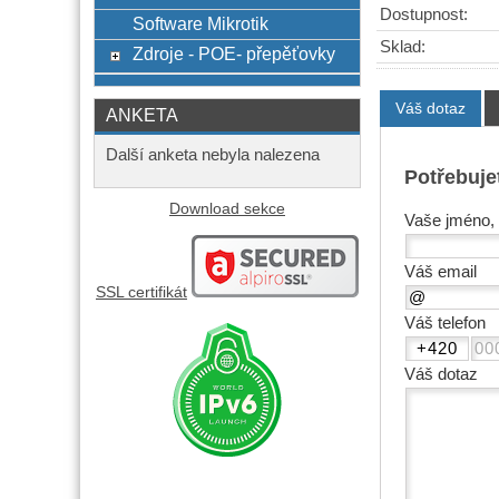
Dostupnost:
Software Mikrotik
Sklad:
Zdroje - POE- přepěťovky
Váš dotaz
ANKETA
Další anketa nebyla nalezena
Potřebuje
Download sekce
Vaše jméno, 
Váš email
SSL certifikát
Váš telefon
Váš dotaz