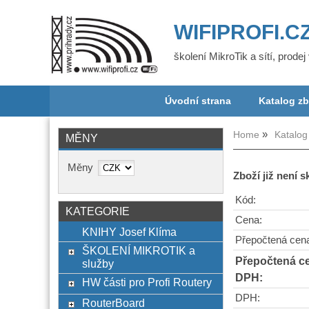
WIFIPROFI.C
školení MikroTik a sítí, prode
Úvodní strana
Katalog zb
Home
Katalog
MĚNY
Měny
Zboží již není 
Kód:
KATEGORIE
Cena:
KNIHY Josef Klíma
Přepočtená cen
ŠKOLENÍ MIKROTIK a
Přepočtená c
služby
DPH:
HW části pro Profi Routery
DPH:
RouterBoard