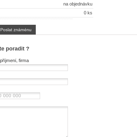
na objednávku
0 ks
Poslat známénu
te poradit ?
příjmení, firma