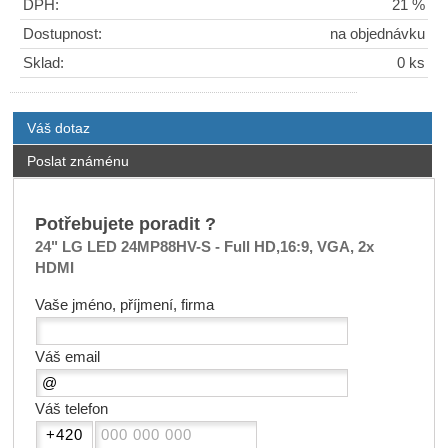
DPH:
21 %
Dostupnost:
na objednávku
Sklad:
0 ks
Váš dotaz
Poslat známénu
Potřebujete poradit ?
24" LG LED 24MP88HV-S - Full HD,16:9, VGA, 2x
HDMI
Vaše jméno, příjmení, firma
Váš email
Váš telefon