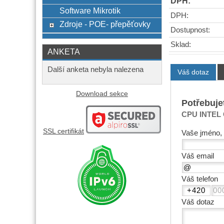
DPH:
Software Mikrotik
DPH:
Zdroje - POE- přepěťovky
Dostupnost:
Sklad:
ANKETA
Další anketa nebyla nalezena
Váš dotaz
Download sekce
Potřebuje
CPU INTEL 
SSL certifikát
Vaše jméno, 
Váš email
Váš telefon
Váš dotaz