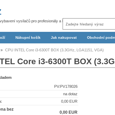
Z
j vybavení vysílačů pro profesionály a ISP
oží
Nákupní košík
Jak nakupovat
Obchodní podm
CPU INTEL Core i3-6300T BOX (3.3GHz, LGA1151, VGA)
TEL Core i3-6300T BOX (3.3
skladem
PV:PV178026
na dotaz
a:
0,00 EUR
ena bez
0,00 EUR