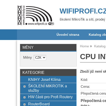
WIFIPROFI.C
školení MikroTik a sítí, prode
Úvodní strana
Katalog zb
Home
Katalog
MĚNY
CPU IN
Měny
Zboží již není 
KATEGORIE
KNIHY Josef Klíma
Kód:
ŠKOLENÍ MIKROTIK a
Cena:
služby
Přepočtená cen
HW části pro Profi Routery
Přepočtená c
RouterBoard