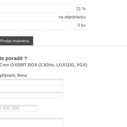
21 %
na objednávku
0 ks
Poslat známénu
te poradit ?
Core i3-6300T BOX (3.3GHz, LGA1151, VGA)
příjmení, firma