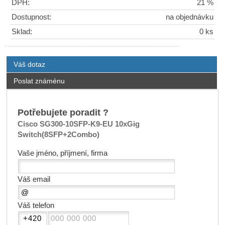
DPH:
21 %
Dostupnost:
na objednávku
Sklad:
0 ks
Váš dotaz
Poslat známénu
Potřebujete poradit ?
Cisco SG300-10SFP-K9-EU 10xGig
Switch(8SFP+2Combo)
Vaše jméno, příjmení, firma
Váš email
Váš telefon