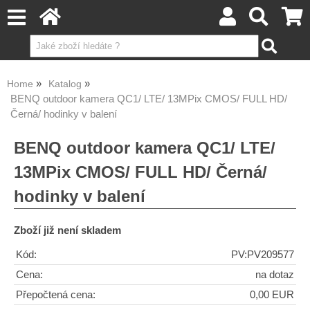
Home
Katalog
BENQ outdoor kamera QC1/ LTE/ 13MPix CMOS/ FULL HD/
Černá/ hodinky v balení
BENQ outdoor kamera QC1/ LTE/
13MPix CMOS/ FULL HD/ Černá/
hodinky v balení
Zboží již není skladem
Kód:
PV:PV209577
Cena:
na dotaz
Přepočtená cena:
0,00 EUR