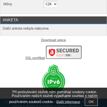
Měny
ANKETA
Další anketa nebyla nalezena
Download sekce
SSL certifikát
Při poskytování služeb nám pomáhají soubory cookie.
Používáním našich služeb vyjadřujete souhlas s naším
používáním souborů cookie.
Copyright ©
,
provozováno na systému
Další informace
shop5.wifiprofi.cz
a
Shop5.cz
tvorba e-shopu
pronájem e-shopu