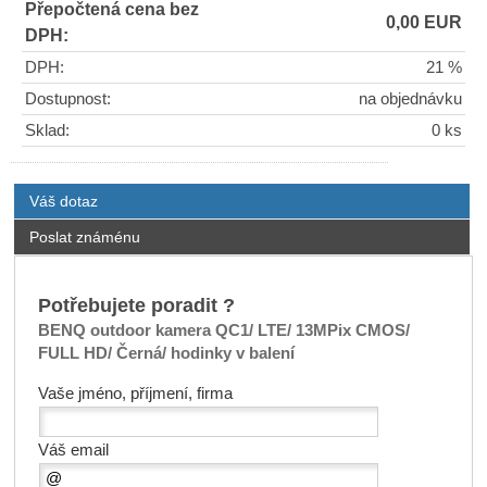
Přepočtená cena bez
0,00 EUR
DPH:
DPH:
21 %
Dostupnost:
na objednávku
Sklad:
0 ks
Váš dotaz
Poslat známénu
Potřebujete poradit ?
BENQ outdoor kamera QC1/ LTE/ 13MPix CMOS/
FULL HD/ Černá/ hodinky v balení
Vaše jméno, příjmení, firma
Váš email