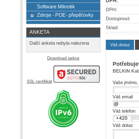
DPH:
Software Mikrotik
DPH:
Zdroje - POE- přepěťovky
Dostupnost:
Sklad:
ANKETA
Další anketa nebyla nalezena
Váš dotaz
Download sekce
Potřebuje
BELKIN Kabe
SSL certifikát
Vaše jméno, 
Váš email
Váš telefon
Váš dotaz