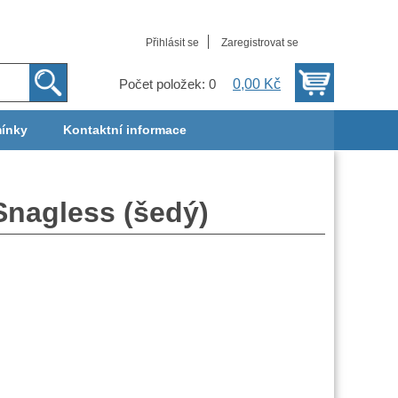
Přihlásit se
Zaregistrovat se
0,00 Kč
Počet položek: 0
ínky
Kontaktní informace
nagless (šedý)