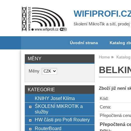
WIFIPROFI.C
školení MikroTik a sítí, prode
Úvodní strana
Katalog zb
Home
Katalog
MĚNY
BELKIN
Měny
Zboží již není 
KATEGORIE
KNIHY Josef Klíma
Kód:
ŠKOLENÍ MIKROTIK a
Cena:
služby
Přepočtená cen
HW části pro Profi Routery
Přepočtená c
RouterBoard