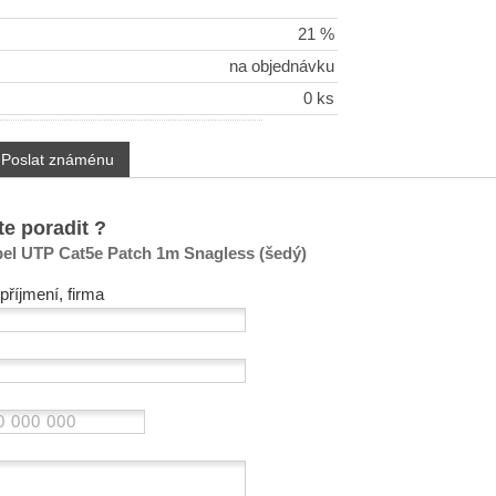
21 %
na objednávku
0 ks
Poslat známénu
te poradit ?
l UTP Cat5e Patch 1m Snagless (šedý)
příjmení, firma