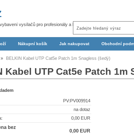
Z
j vybavení vysílačů pro profesionály a ISP
oží
Nákupní košík
Jak nakupovat
Obchodní podm
BELKIN Kabel UTP Cat5e Patch 1m Snagless (šedý)
 Kabel UTP Cat5e Patch 1m S
skladem
PV:PV009914
na dotaz
a:
0,00 EUR
ena bez
0,00 EUR