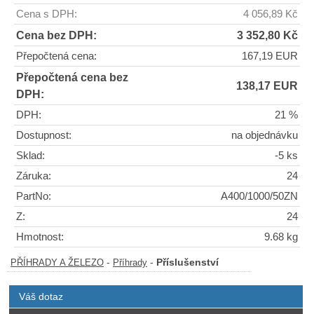
Cena s DPH:
4 056,89 Kč
Cena bez DPH:
3 352,80 Kč
Přepočtená cena:
167,19 EUR
Přepočtená cena bez
138,17 EUR
DPH:
DPH:
21 %
Dostupnost:
na objednávku
Sklad:
-5 ks
Záruka:
24
PartNo:
A400/1000/50ZN
Z:
24
Hmotnost:
9.68 kg
-
-
Příslušenství
PŘÍHRADY A ŽELEZO
Příhrady
Váš dotaz