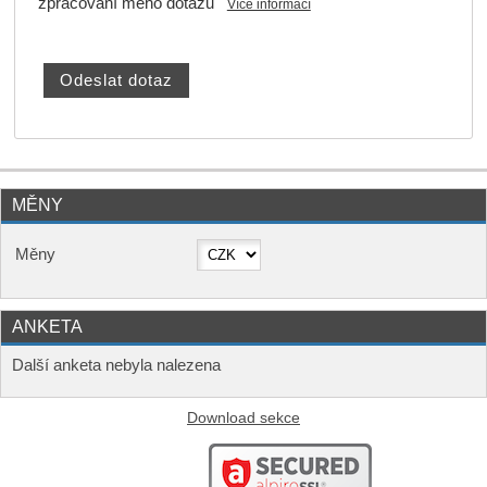
zpracování mého dotazu
Více informací
MĚNY
Měny
ANKETA
Další anketa nebyla nalezena
Download sekce