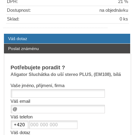
DPH:
21 %
Dostupnost:
na objednávku
Sklad:
0 ks
Váš dotaz
Poslat známénu
Potřebujete poradit ?
Aligator Sluchátka do uší stereo PLUS, (EM108), bílá
Vaše jméno, příjmení, firma
Váš email
Váš telefon
Váš dotaz