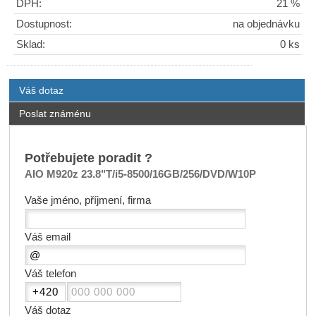
DPH:
21 %
Dostupnost:
na objednávku
Sklad:
0 ks
Váš dotaz
Poslat známénu
Potřebujete poradit ?
AIO M920z 23.8"T/i5-8500/16GB/256/DVD/W10P
Vaše jméno, příjmení, firma
Váš email
Váš telefon
Váš dotaz