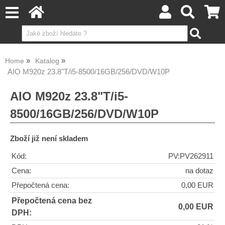
Home
Katalog
AIO M920z 23.8"T/i5-8500/16GB/256/DVD/W10P
AIO M920z 23.8"T/i5-
8500/16GB/256/DVD/W10P
Zboží již není skladem
Kód:
PV:PV262911
Cena:
na dotaz
Přepočtená cena:
0,00 EUR
Přepočtená cena bez
0,00 EUR
DPH: