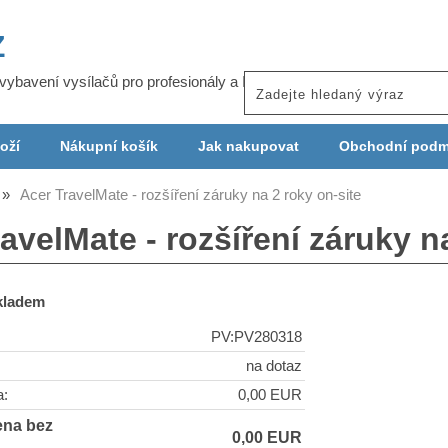
Z
j vybavení vysílačů pro profesionály a ISP
oží
Nákupní košík
Jak nakupovat
Obchodní podm
Acer TravelMate - rozšíření záruky na 2 roky on-site
avelMate - rozšíření záruky n
skladem
PV:PV280318
na dotaz
a:
0,00 EUR
ena bez
0,00 EUR