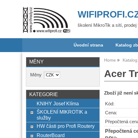
WIFIPROFI.C
školení MikroTik a sítí, prode
Úvodní strana
Katalog zb
Home
Katalog
MĚNY
Acer Tr
Měny
Zboží již není 
KATEGORIE
KNIHY Josef Klíma
Kód:
ŠKOLENÍ MIKROTIK a
Cena:
služby
Přepočtená cen
HW části pro Profi Routery
Přepočtená c
RouterBoard