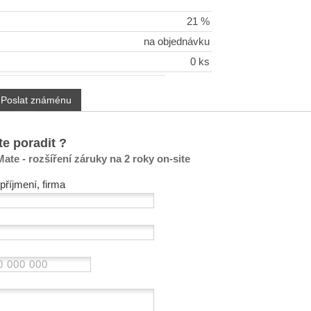
21 %
na objednávku
0 ks
Poslat známénu
te poradit ?
ate - rozšíření záruky na 2 roky on-site
příjmení, firma