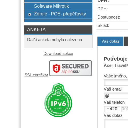
DPH:
Software Mikrotik
DPH:
Zdroje - POE- přepěťovky
Dostupnost:
Sklad:
ANKETA
Další anketa nebyla nalezena
Váš dotaz
Download sekce
Potřebuje
Acer TravelM
SSL certifikát
Vaše jméno, 
Váš email
Váš telefon
Váš dotaz