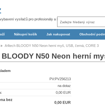
Z
j vybavení vysílačů pro profesionály a ISP
oží
Nákupní košík
Jak nakupovat
Obchodní podm
A4tech BLOODY N50 Neon herní myš, USB, černá, CORE 3
 BLOODY N50 Neon herní myš
skladem
PV:PV256213
na dotaz
a:
0,00 EUR
ena bez
0,00 EUR