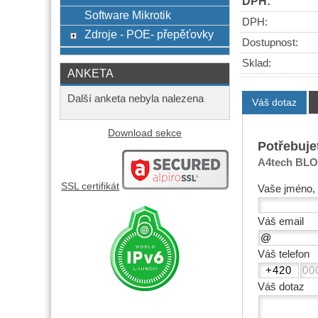
DPH:
Software Mikrotik
DPH:
Zdroje - POE- přepěťovky
Dostupnost:
Sklad:
ANKETA
Další anketa nebyla nalezena
Váš dotaz
Download sekce
Potřebuje
A4tech BLO
SSL certifikát
Vaše jméno, 
Váš email
Váš telefon
Váš dotaz