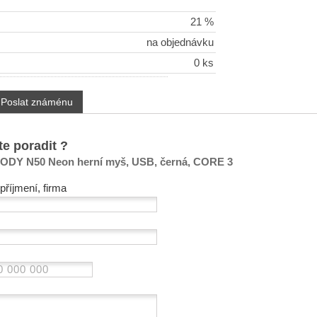
21 %
na objednávku
0 ks
Poslat známénu
te poradit ?
ODY N50 Neon herní myš, USB, černá, CORE 3
příjmení, firma