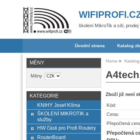
WIFIPROFI.C
školení MikroTik a sítí, prode
Úvodní strana
Katalog zb
Home
Katalog
MĚNY
A4tech
Měny
Zboží již není 
KATEGORIE
KNIHY Josef Klíma
Kód:
ŠKOLENÍ MIKROTIK a
Cena:
služby
Přepočtená cen
HW části pro Profi Routery
Přepočtená c
RouterBoard