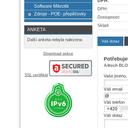
DPH:
Software Mikrotik
DPH:
Zdroje - POE- přepěťovky
Dostupnost:
Sklad:
ANKETA
Další anketa nebyla nalezena
Váš dotaz
Download sekce
Potřebuje
A4tech BLO
SSL certifikát
Vaše jméno, 
Váš email
Váš telefon
Váš dotaz