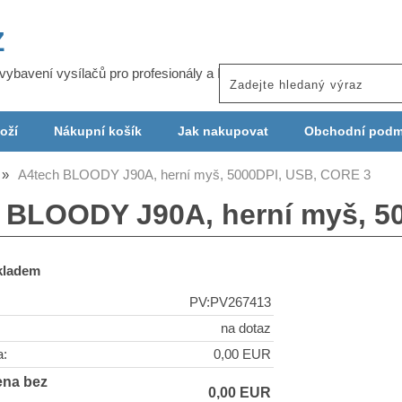
Z
j vybavení vysílačů pro profesionály a ISP
oží
Nákupní košík
Jak nakupovat
Obchodní podm
A4tech BLOODY J90A, herní myš, 5000DPI, USB, CORE 3
 BLOODY J90A, herní myš, 5
skladem
PV:PV267413
na dotaz
a:
0,00 EUR
ena bez
0,00 EUR