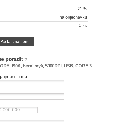
21 %
na objednávku
0 ks
Poslat známénu
te poradit ?
ODY J90A, herní myš, 5000DPI, USB, CORE 3
příjmení, firma