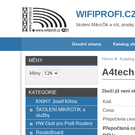
WIFIPROFI.C
školení MikroTik a sítí, prode
Úvodní strana
Katalog zb
Home
Katalog
MĚNY
A4tech
Měny
Zboží již není 
KATEGORIE
KNIHY Josef Klíma
Kód:
ŠKOLENÍ MIKROTIK a
Cena:
služby
Přepočtená cen
HW části pro Profi Routery
Přepočtená c
RouterBoard