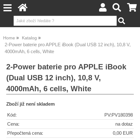
Home
Katalog
2-Power baterie pro APPLE iBook (Dual USB 12 inch), 10,8 V,
4000mAh, 6 cells, White
2-Power baterie pro APPLE iBook
(Dual USB 12 inch), 10,8 V,
4000mAh, 6 cells, White
Zboží již není skladem
Kód:
PV:PV180398
Cena:
na dotaz
Přepočtená cena:
0,00 EUR