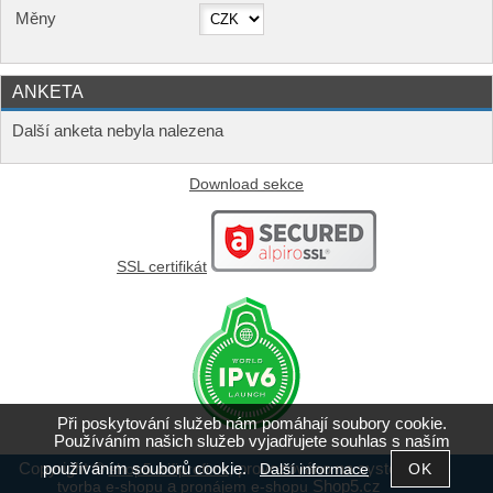
Měny
ANKETA
Další anketa nebyla nalezena
Download sekce
SSL certifikát
Při poskytování služeb nám pomáhají soubory cookie.
Používáním našich služeb vyjadřujete souhlas s naším
používáním souborů cookie.
Copyright ©
,
provozováno na systému
Další informace
shop5.wifiprofi.cz
a
Shop5.cz
tvorba e-shopu
pronájem e-shopu